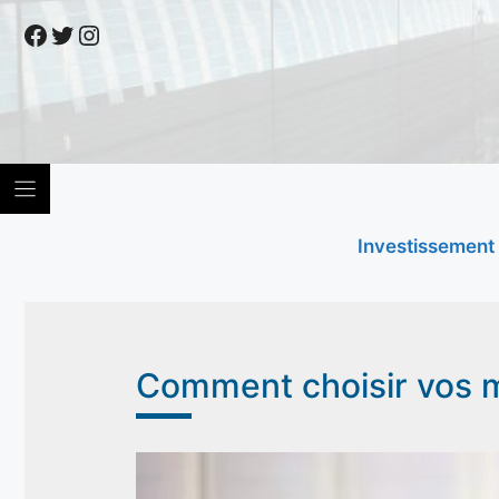
Skip
Facebook
Twitter
Instagram
to
content
Investissement
Comment choisir vos m