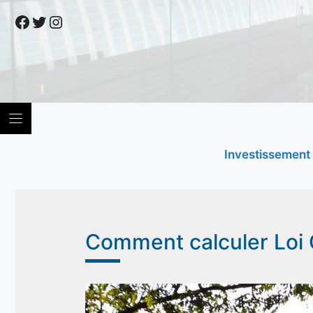
Skip
Facebook
Twitter
Instagram
to
content
Investissement
Comment calculer Loi 