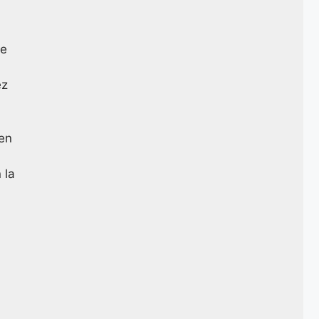
ue
ez
 en
 la