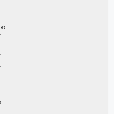
 et
s
,
.
s