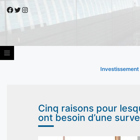
Skip
Facebook
Twitter
Instagram
to
content
Investissement
Cinq raisons pour lesqu
ont besoin d’une surv