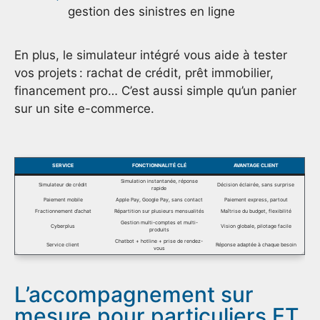
gestion des sinistres en ligne
En plus, le simulateur intégré vous aide à tester
vos projets : rachat de crédit, prêt immobilier,
financement pro… C’est aussi simple qu’un panier
sur un site e-commerce.
SERVICE
FONCTIONNALITÉ CLÉ
AVANTAGE CLIENT
Simulation instantanée, réponse
Simulateur de crédit
Décision éclairée, sans surprise
rapide
Paiement mobile
Apple Pay, Google Pay, sans contact
Paiement express, partout
Fractionnement d’achat
Répartition sur plusieurs mensualités
Maîtrise du budget, flexibilité
Gestion multi-comptes et multi-
Cyberplus
Vision globale, pilotage facile
produits
Chatbot + hotline + prise de rendez-
Service client
Réponse adaptée à chaque besoin
vous
L’accompagnement sur
mesure pour particuliers ET