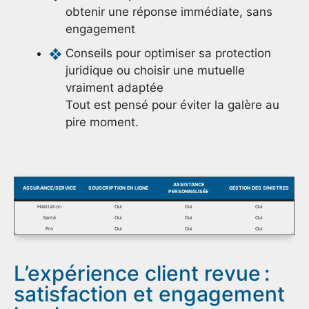
obtenir une réponse immédiate, sans
engagement
Conseils pour optimiser sa protection
juridique ou choisir une mutuelle
vraiment adaptée
Tout est pensé pour éviter la galère au
pire moment.
ASSISTANCE
ASSURANCE/SERVICE
SOUSCRIPTION EN LIGNE
GESTION DES SINISTRES
PERSONNALISÉE
Habitation
Oui
Oui
Oui
Santé
Oui
Oui
Oui
Pro
Oui
Oui
Oui
L’expérience client revue :
satisfaction et engagement