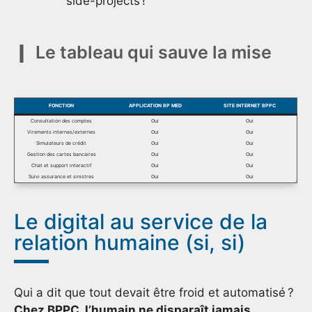
side-projects !
Le tableau qui sauve la mise
FONCTION
APPLICATION BP MED
SITE INTERNET BPPC
Consultation des comptes
Oui
Oui
Virements internes/externes
Oui
Oui
Simulateurs de crédit
Oui
Oui
Gestion des cartes bancaires
Oui
Oui
Chat et support interactif
Oui
Oui
Suivi assurance et sinistres
Oui
Oui
Le digital au service de la
relation humaine (si, si)
Qui a dit que tout devait être froid et automatisé ?
Chez BPPC, l’humain ne disparaît jamais