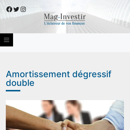
Skip
Facebook
Twitter
Instagram
to
content
Amortissement dégressif
double